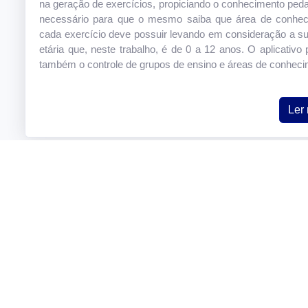
na geração de exercícios, propiciando o conhecimento ped
necessário para que o mesmo saiba que área de conhec
cada exercício deve possuir levando em consideração a su
etária que, neste trabalho, é de 0 a 12 anos. O aplicativo 
também o controle de grupos de ensino e áreas de conheci
Ler
Laboratório de Engenharia de Softwar
Inteligência Computacional
Rua Doutor Washington Subtil Chueire, 330 Jardim Carvalho, Po
84017-220 - Paraná
Telefone: (42) 3220-4800