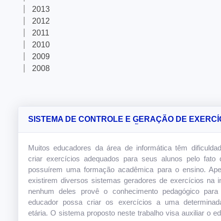
2013
2012
2011
2010
2009
2008
SISTEMA DE CONTROLE E GERAÇÃO DE EXERCÍ
PARA AUXILIAR A EDUCAÇÃO INFANTIL NA FAIX
ETÁRIA DE 0 A 12 ANOS
Muitos educadores da área de informática têm dificuld
criar exercícios adequados para seus alunos pelo fato
possuírem uma formação acadêmica para o ensino. Ape
existirem diversos sistemas geradores de exercícios na in
nenhum deles provê o conhecimento pedagógico para
educador possa criar os exercícios a uma determinada
etária. O sistema proposto neste trabalho visa auxiliar o e