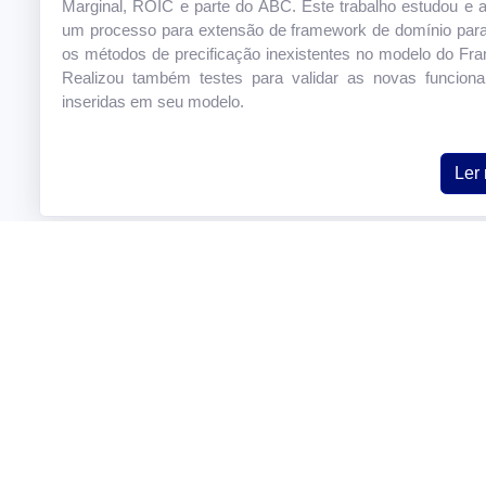
Marginal, ROIC e parte do ABC. Este trabalho estudou e 
um processo para extensão de framework de domínio para 
os métodos de precificação inexistentes no modelo do F
Realizou também testes para validar as novas funciona
inseridas em seu modelo.
Ler
Laboratório de Engenharia de Softwar
Inteligência Computacional
Rua Doutor Washington Subtil Chueire, 330 Jardim Carvalho, Po
84017-220 - Paraná
Telefone: (42) 3220-4800