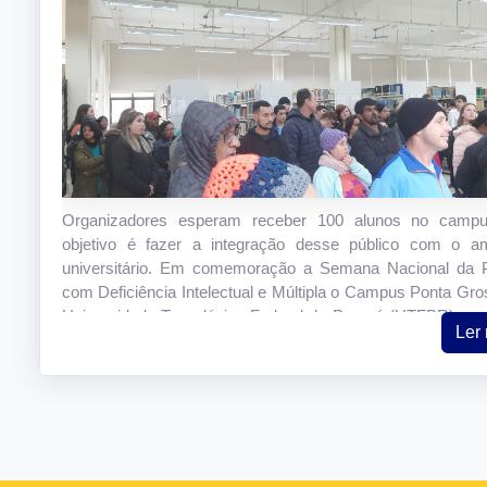
Organizadores esperam receber 100 alunos no camp
objetivo é fazer a integração desse público com o am
universitário. Em comemoração a Semana Nacional da 
com Deficiência Intelectual e Múltipla o Campus Ponta Gro
Universidade Tecnológica Federal do Paraná (UTFPR), re
Ler
dia (28) de agosto a vista dos alunos da Associação Artes
Excepcional de Ponta Grossa (ASSARTE).