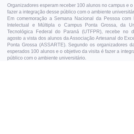
Organizadores esperam receber 100 alunos no campus e o o
fazer a integração desse público com o ambiente universitár
Em comemoração a Semana Nacional da Pessoa com De
Intelectual e Múltipla o Campus Ponta Grossa, da Uni
Tecnológica Federal do Paraná (UTFPR), recebe no di
agosto a vista dos alunos da Associação Artesanal do Exce
Ponta Grossa (ASSARTE). Segundo os organizadores da
esperados 100 alunos e o objetivo da visita é fazer a integ
público com o ambiente universitário.
A Professora da UTFPR-PG, Simone Nasser Matos,
organizadoras da ação, diz que alguns desses alunos aten
ASSARTE não tem a oportunidade de saber como funciona a
de uma universidade e que essa iniciativa busca aprox
público de uma realidade que para muitos é desconh
visitantes serão recebidos no Auditório Central, localizado 
com um conserto musical organizado Pela Comissão de Cu
campus. Depois farão uma pausa para um lanche e vão par
um tour para conhecer os blocos da UTFPR.
O Laboratório de Engenharia de Software e Inteligência 
(LESIC) já desenvolve projetos com a ASSARTE, através 