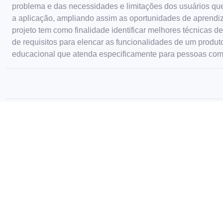
problema e das necessidades e limitações dos usuários que 
a aplicação, ampliando assim as oportunidades de aprendi
projeto tem como finalidade identificar melhores técnicas de
de requisitos para elencar as funcionalidades de um produt
educacional que atenda especificamente para pessoas com
Produtos gerados
COGNITA: OBJETO
VIRTUAL DE
APRENDIZAGEM PARA
AUXÍLIO DO ENSINO E
As ferramentas de
AVALIAÇÃO DA
Tecnologia da Informação
INFORMÁTICA À
e Comunicação (TIC) em
PESSOAS COM