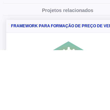
Projetos relacionados
FRAMEWORK PARA FORMAÇÃO DE PREÇO DE V
Aplicativos de software cuja finalidade é estabelecer o preço
de um produto ou serviço são restritos à aplicação des
implementação de um único método de formação de preço d
Isto dificulta o trabalho dos gestores, pois o preço gerado pel