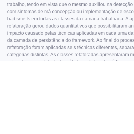
trabalho, tendo em vista que o mesmo auxiliou na detecção
com sintomas de má concepção ou implementação de escol
bad smells em todas as classes da camada trabalhada. A a
refatoração gerou dados quantitativos que possibilitaram an
impacto causado pelas técnicas aplicadas em cada uma da
da camada de persistência do framework. Ao final do proce
refatoração foram aplicadas seis técnicas diferentes, sepa
categorias distintas. As classes refatoradas apresentaram
referentes a quantidade de métodos e linhas de códigos, po
resultados relevantes foram as melhorias implementadas 
trabalhada, reduzindo a complexidade e aumentaram a
manutenibilidade do código.
Acessar link
relacionado