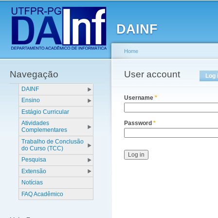
Main menu
Sk
ma
DAINF
co
Home
Navegação
You are here
User account
Primary tabs
Log 
DAINF
Username
*
Ensino
Estágio Curricular
Atividades
Password
*
Complementares
Trabalho de Conclusão
do Curso (TCC)
Pesquisa
Extensão
Notícias
FAQ Acadêmico