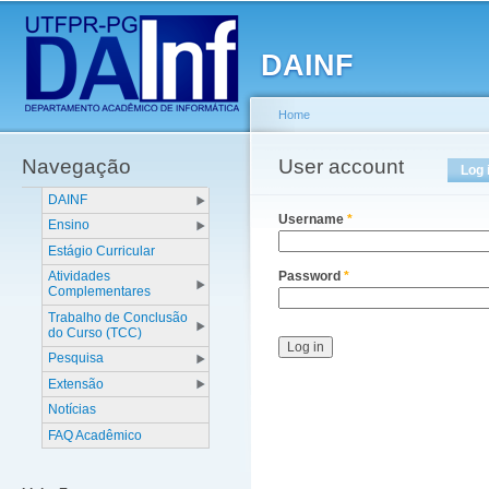
Main menu
Sk
ma
DAINF
co
Home
Navegação
You are here
User account
Primary tabs
Log 
DAINF
Username
*
Ensino
Estágio Curricular
Atividades
Password
*
Complementares
Trabalho de Conclusão
do Curso (TCC)
Pesquisa
Extensão
Notícias
FAQ Acadêmico