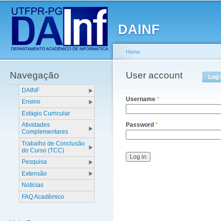
Main menu
Sk
ma
DAINF
co
Home
Navegação
You are here
User account
Primary tabs
Log 
DAINF
Username
*
Ensino
Estágio Curricular
Atividades
Password
*
Complementares
Trabalho de Conclusão
do Curso (TCC)
Pesquisa
Extensão
Notícias
FAQ Acadêmico