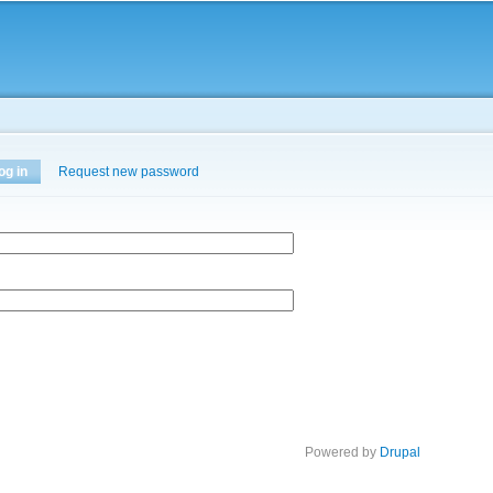
Skip to
main
content
og in
(active tab)
Request new password
Powered by
Drupal