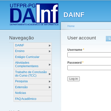
Main menu
DAINF
Home
Navegação
You are here
User account
Primary tabs
L
DAINF
Username
*
Ensino
Estágio Curricular
Atividades
Password
*
Complementares
Trabalho de Conclusão
do Curso (TCC)
Pesquisa
Extensão
Notícias
FAQ Acadêmico