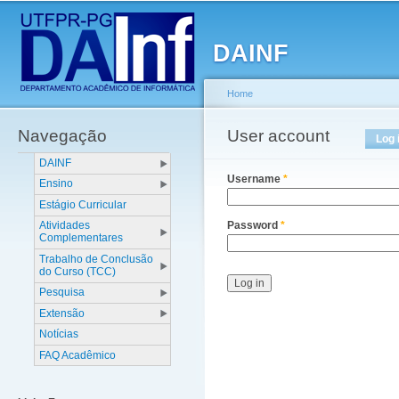
Main menu
Sk
ma
DAINF
co
Home
Navegação
You are here
User account
Primary tabs
Log 
DAINF
Username
*
Ensino
Estágio Curricular
Atividades
Password
*
Complementares
Trabalho de Conclusão
do Curso (TCC)
Pesquisa
Extensão
Notícias
FAQ Acadêmico