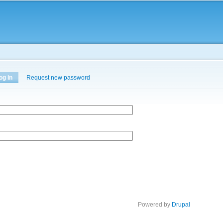
Skip to
main
content
og in
(active tab)
Request new password
Powered by
Drupal