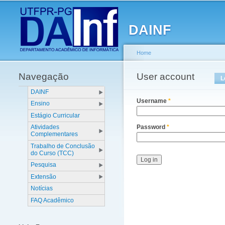
Main menu
DAINF
Home
Navegação
You are here
User account
Primary tabs
L
DAINF
Username
*
Ensino
Estágio Curricular
Atividades
Password
*
Complementares
Trabalho de Conclusão
do Curso (TCC)
Pesquisa
Extensão
Notícias
FAQ Acadêmico