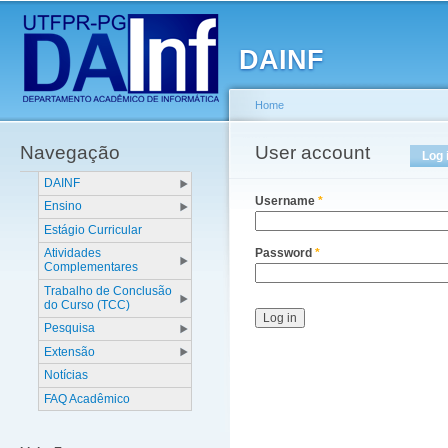
Main menu
Sk
ma
DAINF
co
Home
Navegação
You are here
User account
Primary tabs
Log 
DAINF
Username
*
Ensino
Estágio Curricular
Atividades
Password
*
Complementares
Trabalho de Conclusão
do Curso (TCC)
Pesquisa
Extensão
Notícias
FAQ Acadêmico