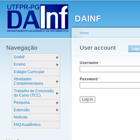
Main menu
Sk
ma
DAINF
co
Home
Navegação
You are here
User account
Primary tabs
Log 
DAINF
Username
*
Ensino
Estágio Curricular
Atividades
Password
*
Complementares
Trabalho de Conclusão
do Curso (TCC)
Pesquisa
Extensão
Notícias
FAQ Acadêmico