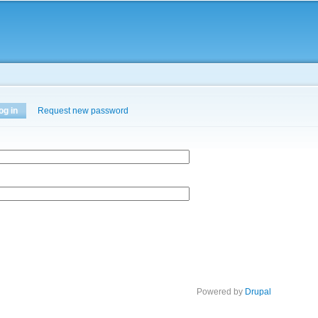
Skip to
main
content
og in
(active tab)
Request new password
Powered by
Drupal