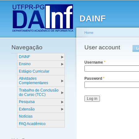
Main menu
DAINF
Home
Navegação
You are here
User account
Primary tabs
L
DAINF
Username
*
Ensino
Estágio Curricular
Atividades
Password
*
Complementares
Trabalho de Conclusão
do Curso (TCC)
Pesquisa
Extensão
Notícias
FAQ Acadêmico