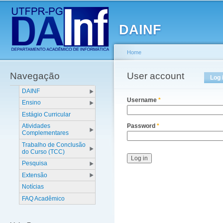
Main menu
Sk
ma
DAINF
co
Home
Navegação
You are here
User account
Primary tabs
Log 
DAINF
Username
*
Ensino
Estágio Curricular
Atividades
Password
*
Complementares
Trabalho de Conclusão
do Curso (TCC)
Pesquisa
Extensão
Notícias
FAQ Acadêmico