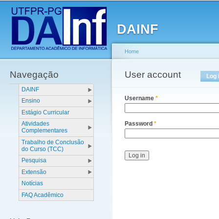
Main menu
Sk
ma
DAINF
co
Home
Navegação
You are here
User account
Primary tabs
Log 
DAINF
Username
*
Ensino
Estágio Curricular
Atividades
Password
*
Complementares
Trabalho de Conclusão
do Curso (TCC)
Pesquisa
Extensão
Notícias
FAQ Acadêmico