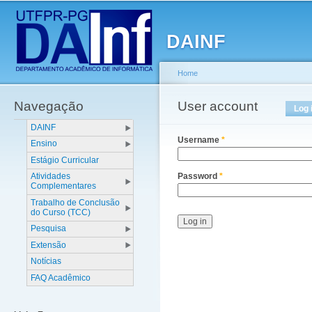
Main menu
Sk
ma
DAINF
co
Home
Navegação
You are here
User account
Primary tabs
Log 
DAINF
Username
*
Ensino
Estágio Curricular
Atividades
Password
*
Complementares
Trabalho de Conclusão
do Curso (TCC)
Pesquisa
Extensão
Notícias
FAQ Acadêmico