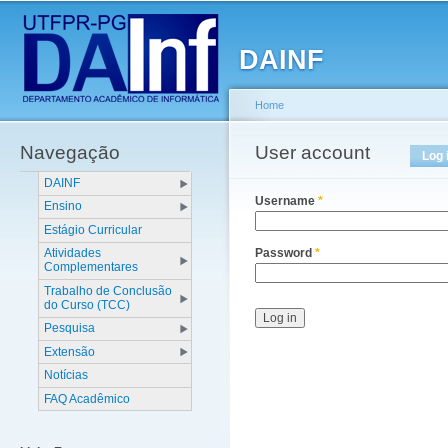
Main menu
Sk
ma
DAINF
co
Home
Navegação
You are here
User account
Primary tabs
Log 
DAINF
Username
*
Ensino
Estágio Curricular
Atividades
Password
*
Complementares
Trabalho de Conclusão
do Curso (TCC)
Pesquisa
Extensão
Notícias
FAQ Acadêmico