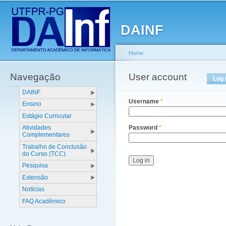
Main menu
Sk
ma
DAINF
co
Home
Navegação
You are here
User account
Primary tabs
Log 
DAINF
Username
*
Ensino
Estágio Curricular
Atividades
Password
*
Complementares
Trabalho de Conclusão
do Curso (TCC)
Pesquisa
Extensão
Notícias
FAQ Acadêmico