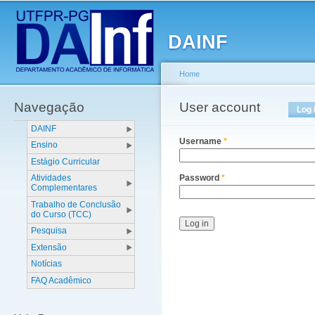
Main menu
Sk
ma
DAINF
co
Home
Navegação
You are here
User account
Primary tabs
Log 
DAINF
Username
*
Ensino
Estágio Curricular
Atividades
Password
*
Complementares
Trabalho de Conclusão
do Curso (TCC)
Pesquisa
Extensão
Notícias
FAQ Acadêmico