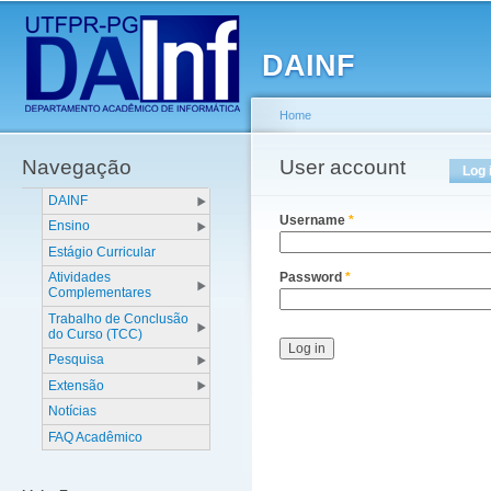
Main menu
Sk
ma
DAINF
co
Home
Navegação
You are here
User account
Primary tabs
Log 
DAINF
Username
*
Ensino
Estágio Curricular
Atividades
Password
*
Complementares
Trabalho de Conclusão
do Curso (TCC)
Pesquisa
Extensão
Notícias
FAQ Acadêmico