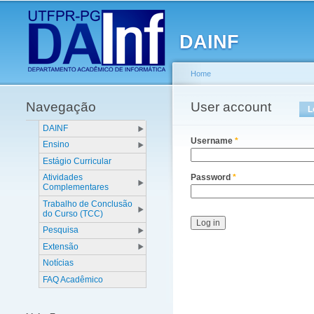
Main menu
DAINF
Home
Navegação
You are here
User account
Primary tabs
L
DAINF
Username
*
Ensino
Estágio Curricular
Atividades
Password
*
Complementares
Trabalho de Conclusão
do Curso (TCC)
Pesquisa
Extensão
Notícias
FAQ Acadêmico