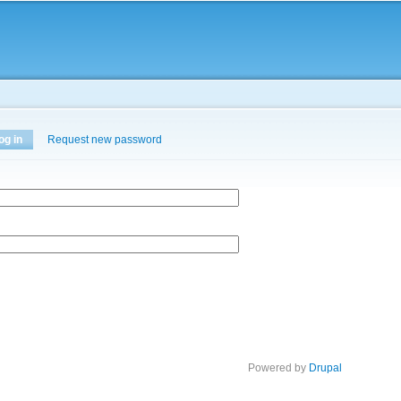
Skip to
main
content
og in
(active tab)
Request new password
Powered by
Drupal