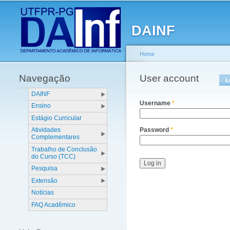
Main menu
DAINF
Home
Navegação
You are here
User account
Primary tabs
L
DAINF
Username
*
Ensino
Estágio Curricular
Atividades
Password
*
Complementares
Trabalho de Conclusão
do Curso (TCC)
Pesquisa
Extensão
Notícias
FAQ Acadêmico