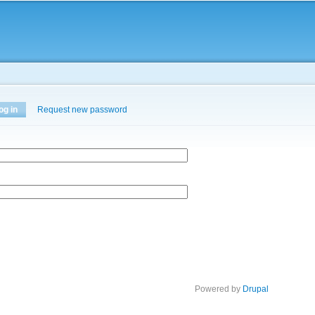
Skip to
main
content
og in
(active tab)
Request new password
Powered by
Drupal