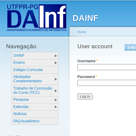
Main menu
Sk
ma
DAINF
co
Home
Navegação
You are here
User account
Primary tabs
Log 
DAINF
Username
*
Ensino
Estágio Curricular
Atividades
Password
*
Complementares
Trabalho de Conclusão
do Curso (TCC)
Pesquisa
Extensão
Notícias
FAQ Acadêmico