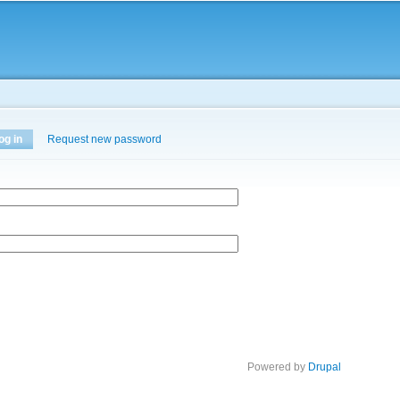
Skip to
main
content
og in
(active tab)
Request new password
Powered by
Drupal