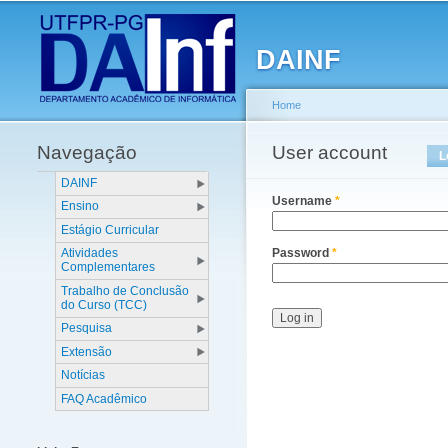
Main menu
DAINF
Home
Navegação
You are here
User account
Primary tabs
L
DAINF
Username
*
Ensino
Estágio Curricular
Atividades
Password
*
Complementares
Trabalho de Conclusão
do Curso (TCC)
Pesquisa
Extensão
Notícias
FAQ Acadêmico