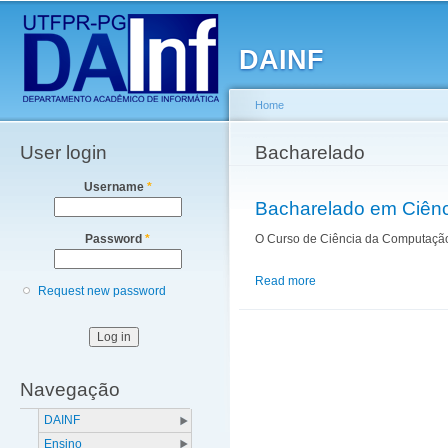
Main menu
Sk
ma
DAINF
co
Home
User login
You are here
Bacharelado
Username
*
Bacharelado em Ciên
O Curso de Ciência da Computação 
Password
*
Read more
about Bacharelado em 
Request new password
Navegação
DAINF
Ensino