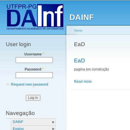
Main menu
Sk
ma
DAINF
co
Home
User login
You are here
EaD
Username
*
EaD
pagina em construção
Password
*
Read more
about EaD
Request new password
Navegação
DAINF
Ensino