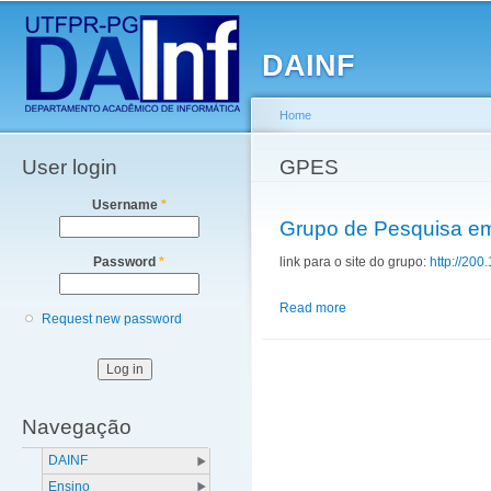
Main menu
Sk
ma
DAINF
co
Home
User login
You are here
GPES
Username
*
Grupo de Pesquisa em
link para o site do grupo:
http://20
Password
*
Read more
about Grupo de Pesquis
Request new password
Navegação
DAINF
Ensino