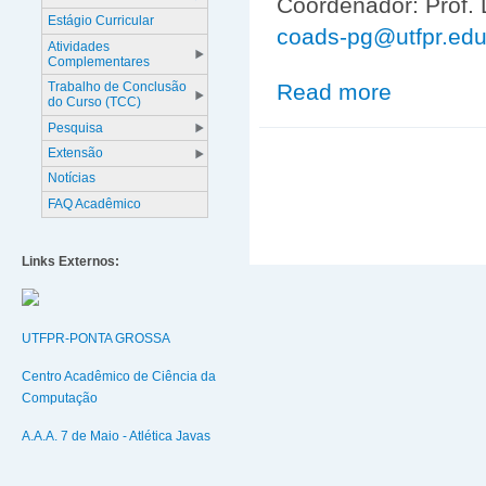
Coordenador: Prof. 
Estágio Curricular
coads-pg@utfpr.edu
Atividades
Complementares
Read more
about Chefia e
Trabalho de Conclusão
do Curso (TCC)
Pesquisa
Extensão
Notícias
FAQ Acadêmico
Links Externos:
UTFPR-PONTA GROSSA
Centro Acadêmico de Ciência da
Computação
A.A.A. 7 de Maio - Atlética Javas