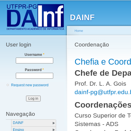
Main menu
Sk
ma
DAINF
co
Home
User login
You are here
Coordenação
Username
*
Chefia e Coor
Password
*
Chefe de Dep
Prof. Dr. L. A. Gois
Request new password
dainf-pg@utfpr.edu.
Coordenações
Navegação
Curso Superior de 
Sistemas - ADS
DAINF
Ensino