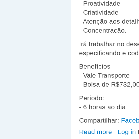
- Proatividade
- Criatividade
- Atenção aos detal
- Concentração.
Irá trabalhar no de
especificando e cod
Benefícios
- Vale Transporte
- Bolsa de R$732,0
Período:
- 6 horas ao dia
Compartilhar:
Face
Read more
about VAGA DE
Log in