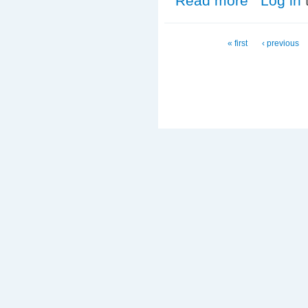
Read more
Log in
Pages
« first
‹ previous