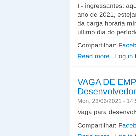
I - ingressantes: a
ano de 2021, estej
da carga horária mín
último dia do perío
Compartilhar:
Face
Read more
about ENADE 2
Log in
VAGA DE EM
Desenvolvedor
Mon, 28/06/2021 - 14
Vaga para desenvol
Compartilhar:
Face
about VAGA DE