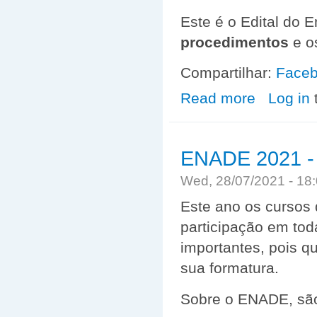
Este é o Edital do 
procedimentos
e o
Compartilhar:
Face
Read more
about ENADE -
Log in
ENADE 2021 -
Wed, 28/07/2021 - 1
Este ano os cursos
participação em tod
importantes, pois q
sua formatura.
Sobre o ENADE, sã