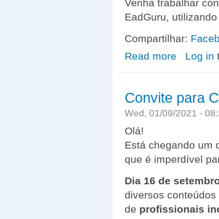
Venha trabalhar co
EadGuru, utilizand
Compartilhar:
Face
Read more
about VAGAS 
Log in
Convite para 
Wed, 01/09/2021 - 0
Olá!
Está chegando um 
que é imperdível pa
Dia 16 de setembro
diversos conteúdos 
de
profissionais in