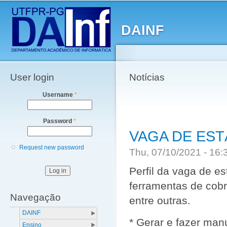
Main menu
Sk
ma
DAINF
co
User login
Notícias
Username
*
Password
*
VAGA DE EST
Request new password
Thu, 07/10/2021 - 16
Perfil da vaga de es
ferramentas de cobr
Navegação
entre outras.
DAINF
* Gerar e fazer ma
Ensino