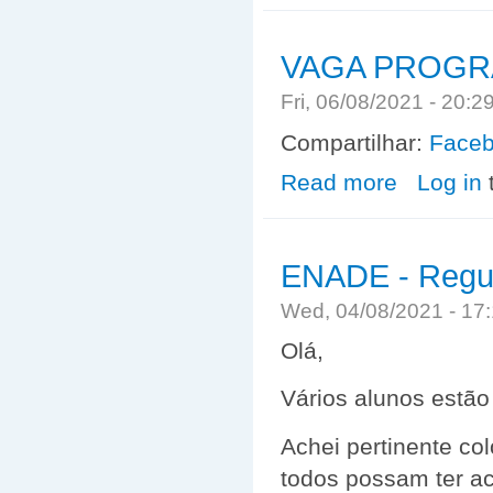
VAGA PROGR
Fri, 06/08/2021 - 20:
Compartilhar:
Face
Read more
about VAGA P
Log in
ENADE - Regu
Wed, 04/08/2021 - 1
Olá,
Vários alunos estã
Achei pertinente c
todos possam ter a