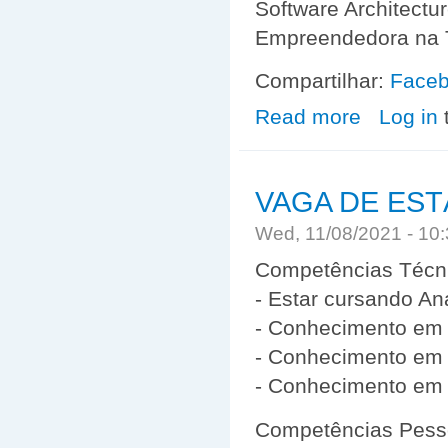
Software Architectu
Empreendedora na T
Compartilhar:
Face
Read more
about Convite 
Log in
VAGA DE EST
Wed, 11/08/2021 - 10
Competências Técn
- Estar cursando An
- Conhecimento em
- Conhecimento em 
- Conhecimento em
Competências Pess