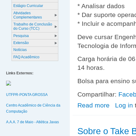
* Analisar dados
Estágio Curricular
Atividades
* Dar suporte opera
Complementares
* Incluir e acompan
Trabalho de Conclusão
do Curso (TCC)
Deve cursar Engenha
Pesquisa
Extensão
Tecnologia de Infor
Notícias
FAQ Acadêmico
Carga horária de 06
14 horas.
Links Externos:
Bolsa para ensino s
Compartilhar:
Face
UTFPR-PONTA GROSSA
Read more
about VAGA DE
Log in
Centro Acadêmico de Ciência da
Computação
A.A.A. 7 de Maio - Atlética Javas
Sobre o Take B