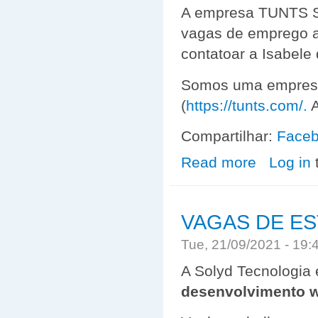
A empresa TUNTS S
vagas de emprego a
contatoar a Isabel
Somos uma empresa 
(
https://tunts.com/.
A
Compartilhar:
Face
Read more
about VAGA E
Log in
VAGAS DE ES
Tue, 21/09/2021 - 19
A Solyd Tecnologia
desenvolvimento 