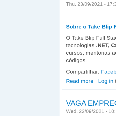
Thu, 23/09/2021 - 17
Sobre o Take Blip 
O Take Blip Full St
tecnologias
.NET, C
cursos, mentorias a
códigos.
Compartilhar:
Face
Read more
about Sobre o T
Log in
VAGA EMPRE
Wed, 22/09/2021 - 1