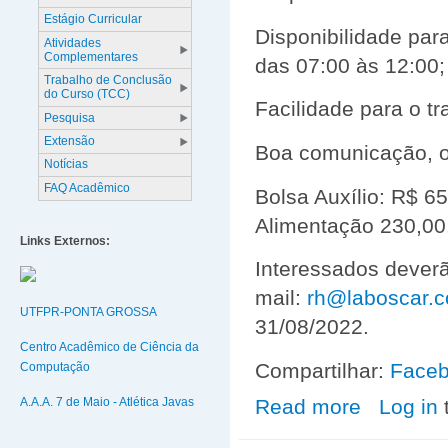
Estágio Curricular
Disponibilidade pa
Atividades
Complementares
das 07:00 às 12:00;
Trabalho de Conclusão
do Curso (TCC)
Facilidade para o t
Pesquisa
Extensão
Boa comunicação, o
Notícias
FAQ Acadêmico
Bolsa Auxílio: R$ 6
Alimentação 230,00
Links Externos:
Interessados deverã
mail:
rh@laboscar.c
UTFPR-PONTA GROSSA
31/08/2022.
Centro Acadêmico de Ciência da
Compartilhar:
Face
Computação
A.A.A. 7 de Maio - Atlética Javas
Read more
about VAGA DE 
Log in