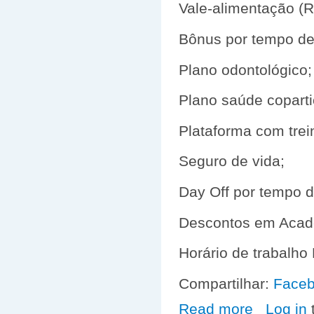
Vale-alimentação (R
Bônus por tempo de
Plano odontológico;
Plano saúde coparti
Plataforma com tre
Seguro de vida;
Day Off por tempo d
Descontos em Acade
Horário de trabalho
Compartilhar:
Face
Read more
about VAGA D
Log in