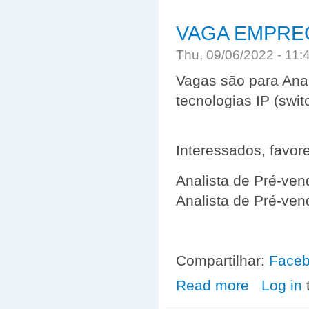
VAGA EMPR
Thu, 09/06/2022 - 11
Vagas são para Ana
tecnologias IP (swi
Interessados, favor
Analista de Pré-ve
Analista de Pré-ve
Compartilhar:
Face
Read more
about VAGA E
Log in