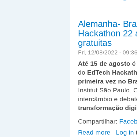
Alemanha- Bras
Hackathon 22 a
gratuitas
Fri, 12/08/2022 - 09:
Até 15 de agosto
é
do
EdTech Hackath
primeira vez no Bra
Institut São Paulo.
intercâmbio e debat
transformação digi
Compartilhar:
Face
Read more
about Alemanha-
Log in