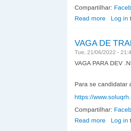
Compartilhar:
Face
Read more
about Competiç
Log in
VAGA DE TRA
Tue, 21/06/2022 - 21
VAGA PARA DEV .
Para se candidatar 
https://www.soluqrh
Compartilhar:
Face
Read more
about VAGA DE
Log in