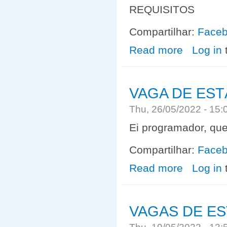
REQUISITOS
Compartilhar:
Face
Read more
about VAGAS D
Log in
VAGA DE ESTÁ
Thu, 26/05/2022 - 15
Ei programador, que
Compartilhar:
Face
Read more
about VAGA DE
Log in
VAGAS DE ES