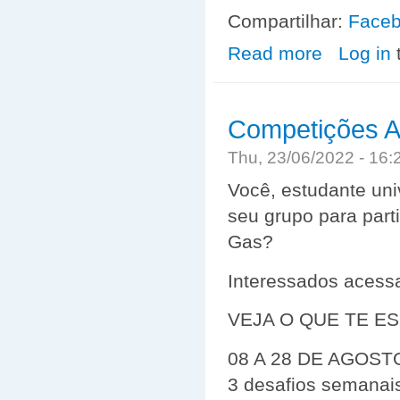
Compartilhar:
Face
Read more
about VAGA DE
Log in
Competições A
Thu, 23/06/2022 - 16
Você, estudante univ
seu grupo para part
Gas?
Interessados acess
VEJA O QUE TE ES
08 A 28 DE AGOST
3 desafios semanai