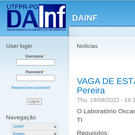
Main menu
Sk
ma
DAINF
co
User login
Notícias
Username
*
Password
*
VAGA DE ESTÁG
Pereira
Request new password
Thu, 18/08/2022 - 16
O Laboratório Oscar
Navegação
TI
DAINF
Requisitos:
Ensino