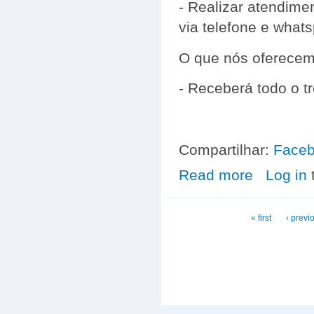
- Realizar atendime
via telefone e whats
O que nós oferece
- Receberá todo o 
Compartilhar:
Face
Read more
about VAGAS D
Log in
Pages
« first
‹ previ