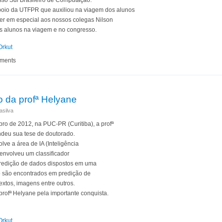
so Sul Brasileiro de Computação.
a UTFPR que auxiliou na viagem dos alunos
er em especial aos nossos colegas Nilson
s alunos na viagem e no congresso.
Orkut
participam de congresso em Criciúma
mments
 da profª Helyane
asilva
e 2012, na PUC-PR (Curitiba), a profª
deu sua tese de doutorado.
lve a área de IA (Inteligência
esenvolveu um classificador
 predição de dados dispostos em uma
po são encontrados em predição de
extos, imagens entre outros.
Helyane pela importante conquista.
Orkut