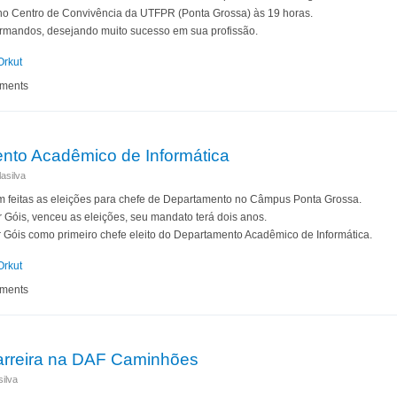
 no Centro de Convivência da UTFPR (Ponta Grossa) às 19 horas.
rmandos, desejando muito sucesso em sua profissão.
Orkut
 alunos do Curso Superior de Tecnologia em Análise e Desenvolvimento de Siste
mments
nto Acadêmico de Informática
asilva
ram feitas as eleições para chefe de Departamento no Câmpus Ponta Grossa.
 Góis, venceu as eleições, seu mandato terá dois anos.
 Góis como primeiro chefe eleito do Departamento Acadêmico de Informática.
Orkut
rtamento Acadêmico de Informática
mments
arreira na DAF Caminhões
ilva