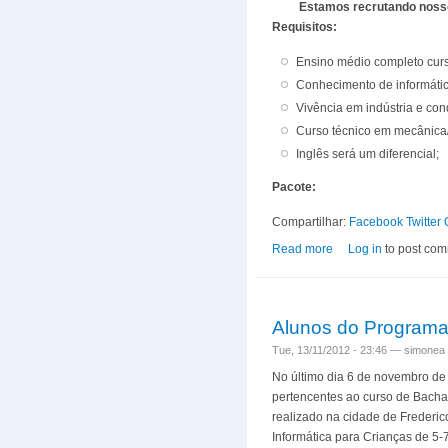
Estamos recrutando nosso
Requisitos:
Ensino médio completo curs
Conhecimento de informática
Vivência em indústria e con
Curso técnico em mecânica/
Inglês será um diferencial;
Pacote:
Compartilhar:
Facebook
Twitter
Read more
about Oportunidades
Log in
to post co
Alunos do Programa 
Tue, 13/11/2012 - 23:46 —
simonea
No último dia 6 de novembro de 
pertencentes ao curso de Bacha
realizado na cidade de Frederic
Informática para Crianças de 5-