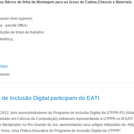
s líderes de linha de Montagem para as áreas de Cabine,Chassis e Materiais.
ando nível superior;
 - pacote Office;
dução de times de trabalho;
elétrica;
Orkut
 de carreira na DAF Caminhões
mments
de Inclusão Digital participam do EATI
2012, dois alunos/instrutores do Programa de Inclusão Digital da UTFPR-PG (Alla
relado em Ciência da Computação) estiveram representando a UTFPR no III EATI 
o Westphalen no Rio Grande do Sul, apresentando seus artigos intitulados de: Arti
7 Anos. Uma Prática Educativa do Programa de Inclusão Digital da UTFPR".