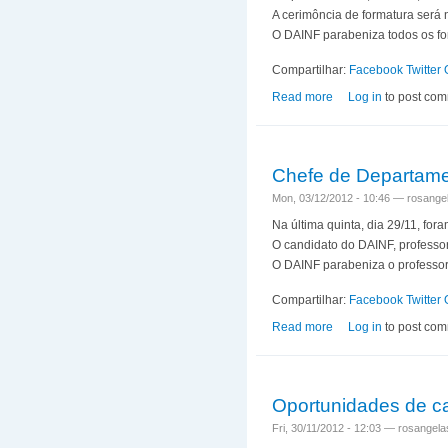
A cerimôncia de formatura será
O DAINF parabeniza todos os fo
Compartilhar:
Facebook
Twitter
Read more
about Formatura dos
Log in
to post co
Chefe de Departame
Mon, 03/12/2012 - 10:46 —
rosangel
Na última quinta, dia 29/11, fo
O candidato do DAINF, professor
O DAINF parabeniza o professor
Compartilhar:
Facebook
Twitter
Read more
about Chefe de Depa
Log in
to post co
Oportunidades de c
Fri, 30/11/2012 - 12:03 —
rosangelas