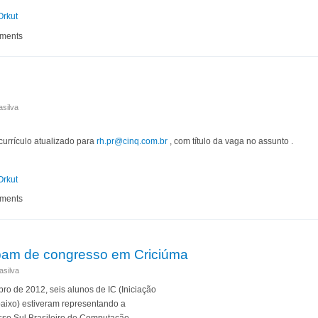
Orkut
rama de Inclusão Digital participam do EATI
mments
asilva
currículo atualizado para
rh.pr@cinq.com.br
, com título da vaga no assunto .
Orkut
ágio
mments
ipam de congresso em Criciúma
asilva
e 2012, seis alunos de IC (Iniciação
abaixo) estiveram representando a