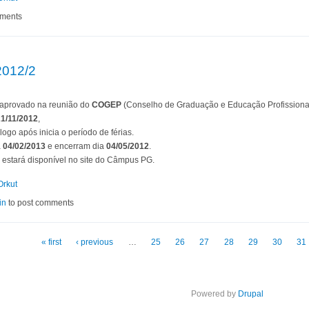
torado da profª Helyane
mments
2012/2
 aprovado na reunião do
COGEP
(Conselho de Graduação e Educação Profissional)
21/11/2012
,
logo após inicia o período de férias.
a
04/02/2013
e encerram dia
04/05/2012
.
 estará disponível no site do Câmpus PG.
Orkut
stre 2012/2
in
to post comments
« first
‹ previous
…
25
26
27
28
29
30
31
Powered by
Drupal