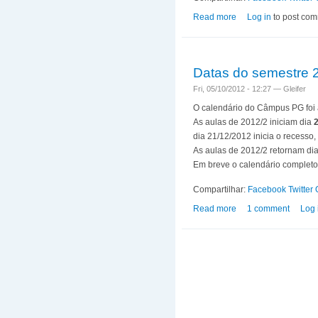
Read more
about Defesa de dou
Log in
to post co
Datas do semestre 
Fri, 05/10/2012 - 12:27 —
Gleifer
O calendário do Câmpus PG foi
As aulas de 2012/2 iniciam dia
dia 21/12/2012 inicia o recesso, 
As aulas de 2012/2 retornam di
Em breve o calendário completo
Compartilhar:
Facebook
Twitter
Read more
about Datas do seme
1 comment
Log 
Pages