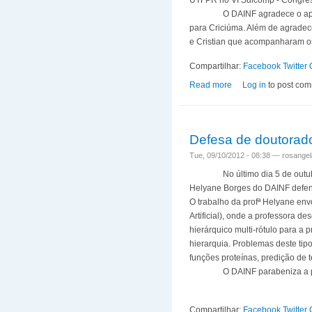
UTFPR no VI Sulcomp - Congres
O DAINF agradece o apoio d
para Criciúma. Além de agradec
e Cristian que acompanharam o
Compartilhar:
Facebook
Twitter
Read more
about Alunos de IC 
Log in
to post co
Defesa de doutorado
Tue, 09/10/2012 - 08:38 —
rosangel
No último dia 5 de outubro d
Helyane Borges do DAINF defen
O trabalho da profª Helyane envo
Artificial), onde a professora d
hierárquico multi-rótulo para a
hierarquia. Problemas deste ti
funções proteínas, predição de t
O DAINF parabeniza a profª 
Compartilhar:
Facebook
Twitter