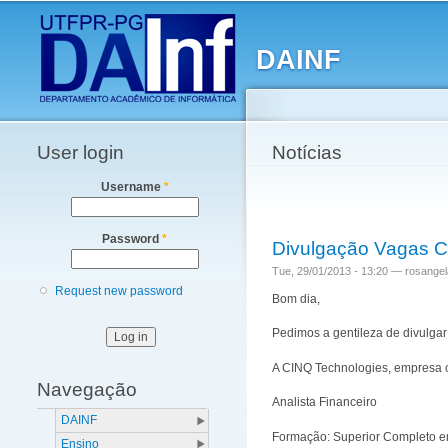
Main menu
DAINF
User login
Notícias
Username
*
Password
*
Divulgação Vagas C
Tue, 29/01/2013 - 13:20 —
rosangel
Request new password
Bom dia,
Pedimos a gentileza de divulgar
A CINQ Technologies, empresa c
Navegação
Analista Financeiro
DAINF
Formação: Superior Completo em
Ensino