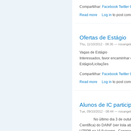
Compartilhar:
Facebook
Twitter
Read more
about Alunos do Prog
Log in
to post co
Ofertas de Estágio
Thu, 11/10/2012 - 08:36 —
rosangel
Vagas de Estágio
Interessados, favor encaminhar 
Estágio/Licitações
Compartilhar:
Facebook
Twitter
Read more
about Ofertas de Est
Log in
to post co
Alunos de IC partic
Tue, 09/10/2012 - 08:44 —
rosangel
No último dia 3 de outubro d
Científica) do DAINF (ver lista 