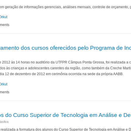
em geração de informações gerenciais, análises mensais, controle de orçamento, 
Orkut
gas CINQ technologies
mments
amento dos cursos oferecidos pelo Programa de In
e 2012 às 14 horas no auditório da UTFPR Câmpus Ponta Grossa, foi realizada a 
idos às crianças e adolescentes carentes da região, como também da Creche Mart
 dia 12 de dezembro de 2012 em cerimônia ocorrida na sede da própria AABB.
Orkut
Encerramento dos cursos oferecidos pelo Programa de Inclusão Digital da UTFPR
mments
s do Curso Superior de Tecnologia em Análise e D
asilva
á realizada a formatura dos alunos do Curso Superior de Tecnologia em Análise e