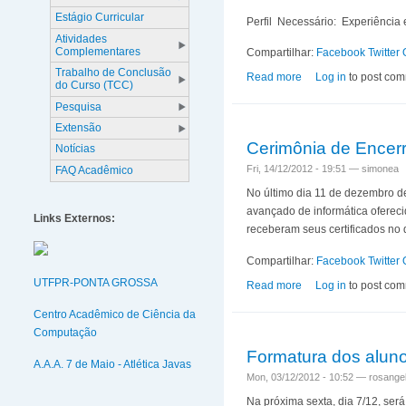
Estágio Curricular
Perfil Necessário: Experiência 
Atividades
Complementares
Compartilhar:
Facebook
Twitter
Trabalho de Conclusão
Read more
about Divulgação Va
Log in
to post co
do Curso (TCC)
Pesquisa
Extensão
Cerimônia de Encerr
Notícias
Fri, 14/12/2012 - 19:51 —
simonea
FAQ Acadêmico
No último dia 11 de dezembro d
avançado de informática oferec
Links Externos:
receberam seus certificados no
Compartilhar:
Facebook
Twitter
UTFPR-PONTA GROSSA
Read more
about Cerimônia de 
Log in
to post co
Centro Acadêmico de Ciência da
Computação
Formatura dos aluno
A.A.A. 7 de Maio - Atlética Javas
Mon, 03/12/2012 - 10:52 —
rosangel
Na próxima sexta, dia 7/12, ser