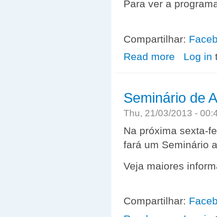
Para ver a program
Compartilhar:
Face
Read more
about Apresent
Log in
Seminário de A
Thu, 21/03/2013 - 00
Na próxima sexta-fe
fará um Seminário a
Veja maiores infor
Compartilhar:
Face
about Seminário