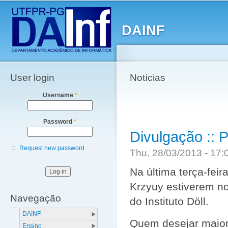
Main menu
Sk
ma
DAINF
co
User login
Notícias
Username
*
Password
*
Divulgação :: 
Request new password
Thu, 28/03/2013 - 17
Na última terça-feir
Krzyuy estiverem n
Navegação
do Instituto Döll.
DAINF
Quem desejar maior
Ensino