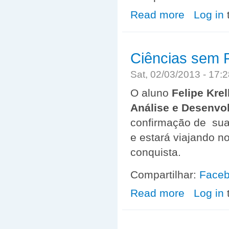
Read more
about VAGA D
Log in
Ciências sem F
Sat, 02/03/2013 - 17
O aluno
Felipe Kre
Análise e Desenvo
confirmação de sua
e estará viajando n
conquista.
Compartilhar:
Face
Read more
about Ciências 
Log in