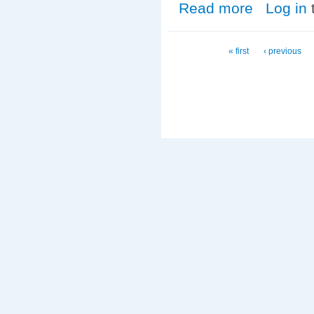
Read more
about Evento: P
Log in
Pages
« first
‹ previous