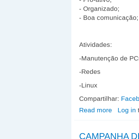
- Organizado;
- Boa comunicação
Atividades:
-Manutenção de PC
-Redes
-Linux
Compartilhar:
Face
Read more
about VAGA DE
Log in
CAMPANHA D