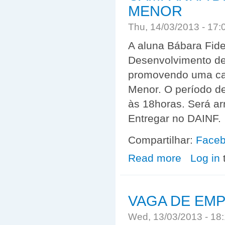
MENOR
Thu, 14/03/2013 - 17
A aluna Bábara Fide
Desenvolvimento de
promovendo uma ca
Menor. O período de
às 18horas. Será a
Entregar no DAINF.
Compartilhar:
Face
Read more
about CAMPAN
Log in
VAGA DE EM
Wed, 13/03/2013 - 1