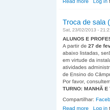
Read more
Log in
Troca de sala
Sat, 23/02/2013 - 21
ALUNOS E PROFE
A partir de
27 de fe
abaixo listadas, ser
em virtude da insta
atividades adminis
de Ensi
Por favor, consulte
TURNO: MANHÃ E
Compartilhar:
Face
Read more
about Troca de
Log in