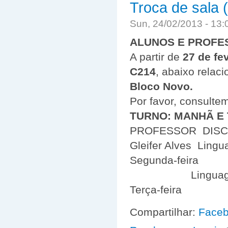
Troca de sala
Sun, 24/02/2013 - 13
ALUNOS E PROFE
A partir de
27 de fev
C214
, abaixo relac
Bloco Novo.
Por favor, consulte
TURNO: MANHÃ E
PROFESSOR DISC
Gleifer Alves Lin
Segunda-feira
Linguagem Aut
Terça-feira
Compartilhar:
Face
about Troca de