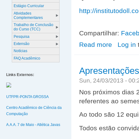
Estágio Curricular
http://institutodoll.c
Atividades
Complementares
Trabalho de Conclusão
do Curso (TCC)
Compartilhar:
Face
Pesquisa
Read more
about Divulgaçã
Log in
Extensão
Notícias
FAQ Acadêmico
Apresentações
Links Externos:
Sun, 24/03/2013 - 00
Nos próximos dias 
UTFPR-PONTA GROSSA
referentes ao semes
Centro Acadêmico de Ciência da
Ao todo são 12 equ
Computação
A.A.A. 7 de Maio - Atlética Javas
Todos estão convid