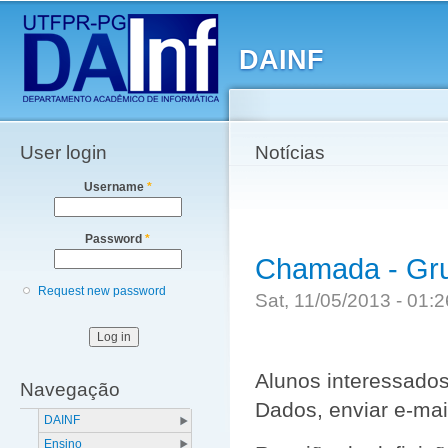
Main menu
Sk
ma
DAINF
co
User login
Notícias
Username
*
Password
*
Chamada - Gr
Request new password
Sat, 11/05/2013 - 01
Alunos interessado
Navegação
Dados, enviar e-mai
DAINF
Ensino