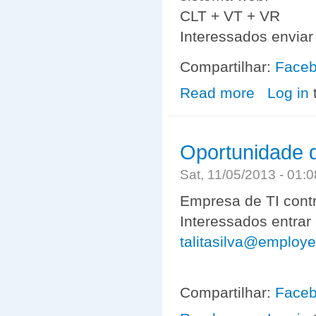
CLT + VT + VR
Interessados enviar
Compartilhar:
Face
Read more
about Vagas p
Log in
Oportunidade 
Sat, 11/05/2013 - 01
Empresa de TI contra
Interessados entrar
talitasilva@employe
Compartilhar:
Face
about Oportuni