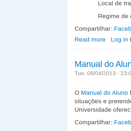
Local de tr
Regime de 
Compartilhar:
Face
Read more
about Oportuni
Log in
Manual do Alu
Tue, 09/04/2013 - 23
O
Manual do Aluno
f
situações e pretend
Universidade oferec
Compartilhar:
Face