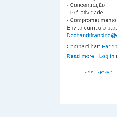
- Concentração
- Pró-atividade
- Comprometimento
Enviar currículo pa
Dechandt
francine@c
Compartilhar:
Face
Read more
about Oportuni
Log in
Pages
« first
‹ previous