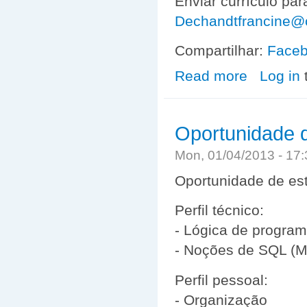
Enviar currículo pa
Dechandt
francine@c
Compartilhar:
Face
Read more
about Oportuni
Log in
Oportunidade 
Mon, 01/04/2013 - 17
Oportunidade de es
Perfil técnico:
- Lógica de progra
- Noções de SQL (M
Perfil pessoal:
- Organização