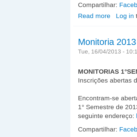
Compartilhar:
Face
Read more
about Chamada 
Log in
Monitoria 2013
Tue, 16/04/2013 - 10
MONITORIAS 1°SE
Inscrições abertas 
Encontram-se aberta
1° Semestre de 2013
seguinte endereço:
Compartilhar:
Face