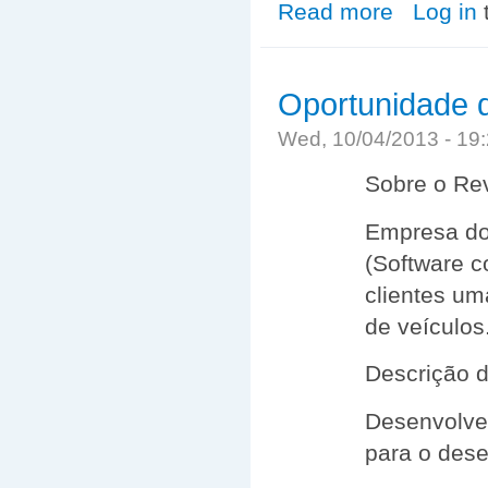
Read more
about Monitoria
Log in
Oportunidade 
Wed, 10/04/2013 - 1
Sobre o Re
Empresa do 
(Software c
clientes u
de veículos
Descrição 
Desenvolve
para o dese