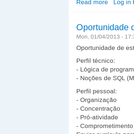
Read more
about Manual d
Log in
Oportunidade 
Mon, 01/04/2013 - 17
Oportunidade de es
Perfil técnico:
- Lógica de progra
- Noções de SQL (M
Perfil pessoal:
- Organização
- Concentração
- Pró-atividade
- Comprometimento