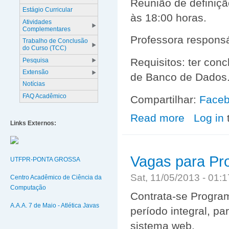
Reunião de definiçã
Estágio Curricular
às 18:00 horas.
Atividades
Complementares
Professora respons
Trabalho de Conclusão
do Curso (TCC)
Requisitos: ter con
Pesquisa
Extensão
de Banco de Dados
Notícias
FAQ Acadêmico
Compartilhar:
Face
Read more
about Chamada 
Log in
Links Externos:
Vagas para P
UTFPR-PONTA GROSSA
Sat, 11/05/2013 - 01
Centro Acadêmico de Ciência da
Computação
Contrata-se Progr
A.A.A. 7 de Maio - Atlética Javas
período integral, p
sistema web.