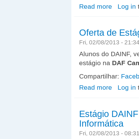
Read more
about Solicitaçã
Log in
Oferta de Est
Fri, 02/08/2013 - 21:
Alunos do DAINF, ve
estágio na
DAF Ca
Compartilhar:
Face
Read more
about Oferta d
Log in
Estágio DAINF
Informática
Fri, 02/08/2013 - 08: