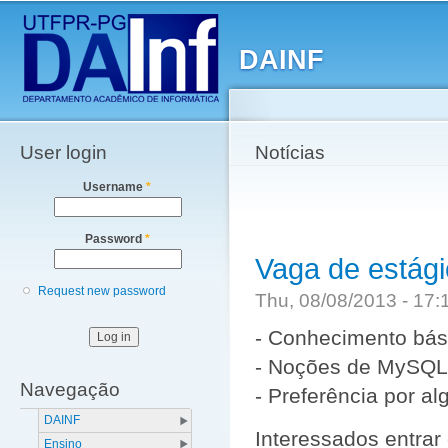
Main menu
Sk
ma
DAINF
co
User login
Notícias
Username
*
Password
*
Vaga de estági
Request new password
Thu, 08/08/2013 - 17
- Conhecimento bási
- Noções de MySQL
Navegação
- Preferência por a
DAINF
Interessados entrar
Ensino