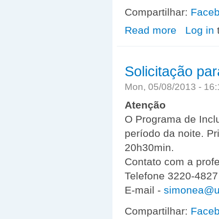
Compartilhar:
Face
Read more
about Programa
Log in
Solicitação par
Mon, 05/08/2013 - 16
Atenção
O Programa de Inclu
período da noite. P
20h30min.
Contato com a prof
Telefone 3220-4827
E-mail -
simonea@ut
Compartilhar:
Face