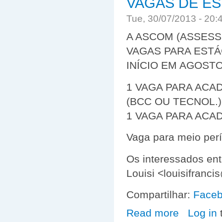
VAGAS DE ES
Tue, 30/07/2013 - 20
A ASCOM (ASSESS
VAGAS PARA ESTÁG
INÍCIO EM AGOSTO
1 VAGA PARA ACA
(BCC OU TECNOL.)
1 VAGA PARA ACADÊ
Vaga para meio per
Os interessados en
Louisi
<louisifranci
Compartilhar:
Face
Read more
about VAGAS 
Log in