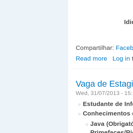
Id
Compartilhar:
Face
Read more
about Seminári
Log in
Vaga de Estag
Wed, 31/07/2013 - 1
Estudante de In
Conhecimentos 
Java (Obrigató
Primefaces/Ri