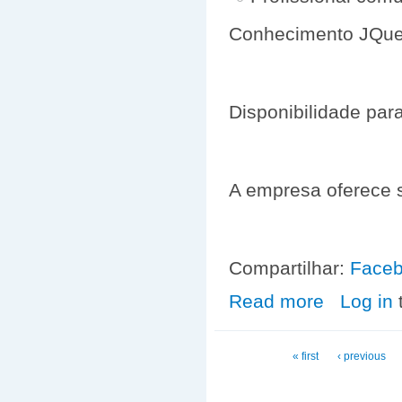
Conhecimento JQuery
Disponibilidade par
A empresa oferece s
Compartilhar:
Face
Read more
about VAGAS 
Log in
Pages
« first
‹ previous