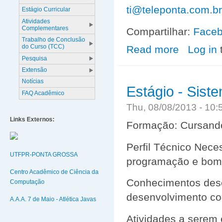
ti@teleponta.com.br
Estágio Curricular
Atividades
Complementares
Compartilhar:
Face
Trabalho de Conclusão
do Curso (TCC)
Read more
about Vaga de e
Log in
Pesquisa
Extensão
Notícias
Estágio - Sist
FAQ Acadêmico
Thu, 08/08/2013 - 10
Links Externos:
Formação: Cursando
Perfil Técnico Nece
UTFPR-PONTA GROSSA
programação e bom 
Centro Acadêmico de Ciência da
Conhecimentos dese
Computação
desenvolvimento co
A.A.A. 7 de Maio - Atlética Javas
Atividades a serem