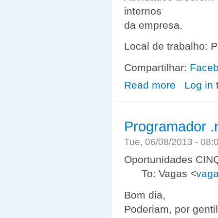
internos
da empresa.
Local de trabalho: 
Compartilhar:
Face
Read more
about Estágio -
Log in
Programador .
Tue, 06/08/2013 - 08
Oportunidades CIN
To: Vagas <
vaga
Bom dia,
Poderiam, por gentil