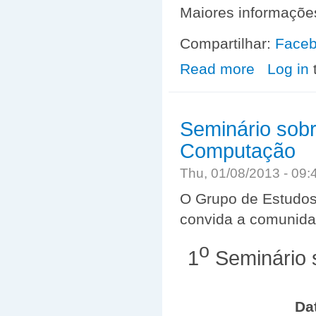
Maiores informações
Compartilhar:
Face
Read more
about Estágio D
Log in
Seminário sobr
Computação
Thu, 01/08/2013 - 09
O Grupo de Estudos
convida a comunid
o
1
Seminário s
Da