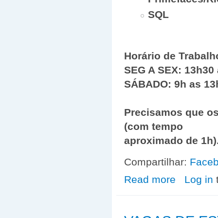
SQL
Horário de Trabalh
SEG A SEX: 13h30 
SÁBADO: 9h as 13
Precisamos que os
(com tempo
aproximado de 1h)
Compartilhar:
Face
Read more
about Vaga de 
Log in