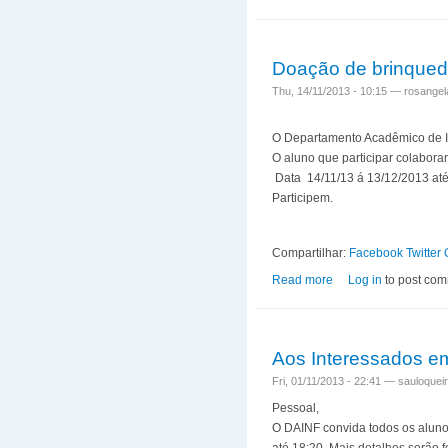
Doação de brinqued
Thu, 14/11/2013 - 10:15 —
rosangel
O Departamento Acadêmico de In
O aluno que participar colabor
Data 14/11/13 á 13/12/2013 at
Participem.
Compartilhar:
Facebook
Twitter
Read more
about Doação de bri
Log in
to post co
Aos Interessados 
Fri, 01/11/2013 - 22:41 —
sauloquei
Pessoal,
O DAINF convida todos os aluno