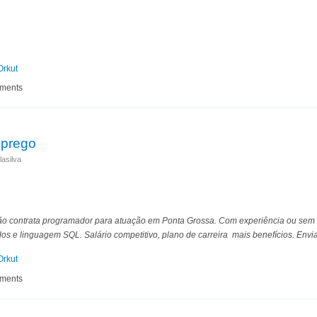
Orkut
 de Emprego - GVT
mments
mprego
asilva
o contrata programador para atuação em Ponta Grossa. Com experiência ou sem 
 e linguagem SQL. Salário competitivo, plano de carreira mais benefícios. Envia
Orkut
 de emprego
mments