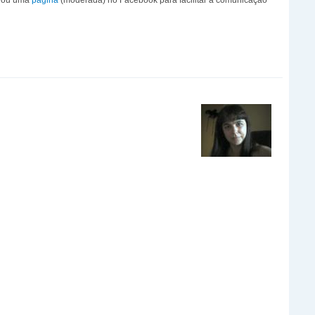
criou uma
página
(moderada) no Facebook para facilitar a comunicação