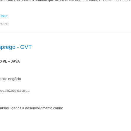
fornecidos na primeira reunião que ocorrerá dia 08/11. O aluno Cristhian Bonilha 
Orkut
ados em Competições de Programação
mments
mprego - GVT
 PL – JAVA
os de negócio
 qualidade da área
ursos ligados a desenvolvimento como: