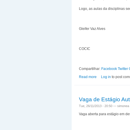
Logo, as aulas da disciplinas s
Gleifer Vaz Alves
COCIC
Compartilhar:
Facebook
Twitter
Read more
about Aulas da disci
Log in
to post co
Vaga de Estágio Au
Tue, 26/11/2013 - 20:50 —
simonea
Vaga aberta para estágio em d