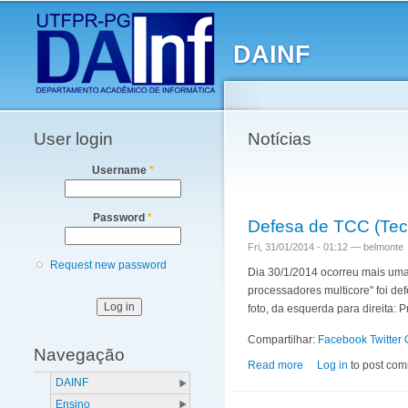
Main menu
DAINF
User login
Notícias
Username
*
Password
*
Defesa de TCC (Tec
Fri, 31/01/2014 - 01:12 —
belmonte
Request new password
Dia 30/1/2014 ocorreu mais uma 
processadores multicore" foi d
foto, da esquerda para direita: 
Compartilhar:
Facebook
Twitter
Navegação
Read more
about Defesa de TCC
Log in
to post co
DAINF
Ensino