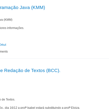
ogramação Java (KMM)
ava (KMM)
ores informações.
Orkut
de Programação Java (KMM)
mments
 de Redação de Textos (BCC).
 de Textos.
., dia 16/12 a profª Isabel estará substituindo a profª Eloiza.