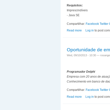
Requisitos:
Imprescindíveis
- Java SE
Compartilhar:
Facebook
Twitter
Read more
about Oportunidade
Log in
to post co
Oportunidade de e
Wed, 09/10/2013 - 10:30 —
rosangel
Programador Delphi
Empresa com 20 anos de atuaçã
Conhecimento em banco de dados
Compartilhar:
Facebook
Twitter
Read more
about Oportunidade
Log in
to post co