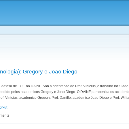
Skip to
main
content
nologia): Gregory e Joao Diego
defesa de TCC no DAINF. Sob a orientacao do Prof. Vinicius, o trabalho intitulad
efendido pelos academicos Gregory e Joao Diego. O DAINF parabeniza os academi
Prof. Vinicius, academico Gregory, Prof. Danillo, academico Joao Diego e Prof. Willi
Orkut
 (Tecnologia): Gregory e Joao Diego
mments