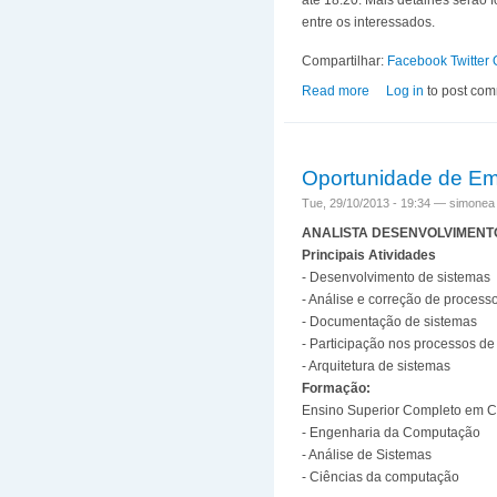
até 18:20. Mais detalhes serão 
entre os interessados.
Compartilhar:
Facebook
Twitter
Read more
about Aos Interess
Log in
to post co
Oportunidade de E
Tue, 29/10/2013 - 19:34 —
simonea
ANALISTA DESENVOLVIMENTO
Principais Atividades
- Desenvolvimento de sistemas
- Análise e correção de process
- Documentação de sistemas
- Participação nos processos de
- Arquitetura de sistemas
Formação:
Ensino Superior Completo em C
- Engenharia da Computação
- Análise de Sistemas
- Ciências da computação