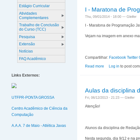
Estágio Curricular
I - Maratona de Pr
Atividades
Thu, 09/01/2014 - 18:00 —
Gleifer
Complementares
Trabalho de Conclusão
I - Maratona de Programação J
do Curso (TCC)
Vejam na imagem em anexo mai
Pesquisa
Extensão
Notícias
Compartilhar:
Facebook
Twitter
FAQ Acadêmico
Read more
about I - Maratona 
Log in
to post co
Links Externos:
Aulas da disciplina
UTFPR-PONTA GROSSA
Fri, 06/12/2013 - 21:23 —
Gleifer
Atenção!
Centro Acadêmico de Ciência da
Computação
A.A.A. 7 de Maio - Atlética Javas
Alunos da disciplina de Redação
Nesta segunda, dia 9/12 e na próx