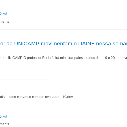
Orkut
io Automatizzare
mments
essor da UNICAMP movimentam o DAINF nessa sema
r da UNICAMP. O professor Rodolfo irá ministrar palestras nos dias 19 e 20 de no
________________________
uisa - uma conversa com um avaliador - 19/nov
Orkut
 professor da UNICAMP movimentam o DAINF nessa semana
mments