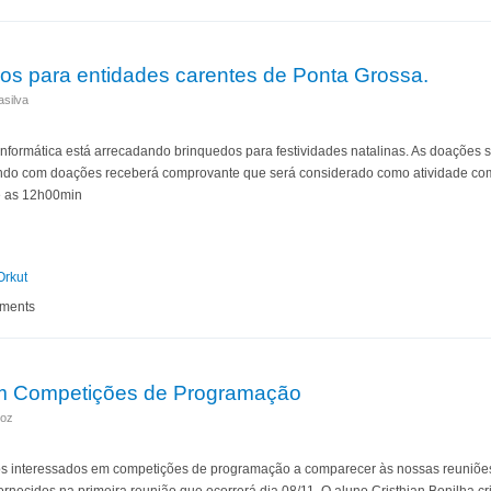
os para entidades carentes de Ponta Grossa.
asilva
formática está arrecadando brinquedos para festividades natalinas. As doações 
ando com doações receberá comprovante que será considerado como atividade co
é as 12h00min
Orkut
nquedos para entidades carentes de Ponta Grossa.
mments
em Competições de Programação
roz
s interessados em competições de programação a comparecer às nossas reuniões 