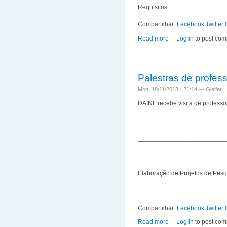
Requisitos:
Compartilhar:
Facebook
Twitter
Read more
about Vaga de Estág
Log in
to post co
Palestras de prof
Mon, 18/11/2013 - 21:14 —
Gleifer
DAINF recebe visita de professo
_________________________
Elaboração de Projetos de Pesq
Compartilhar:
Facebook
Twitter
Read more
about Palestras de
Log in
to post co