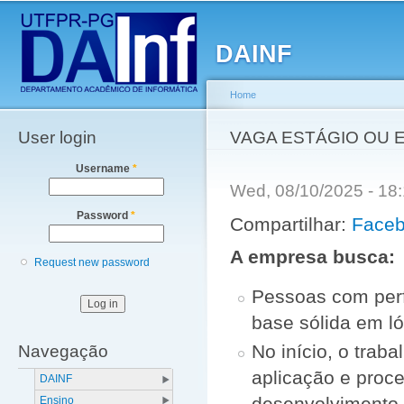
Main menu
Sk
ma
DAINF
co
Home
User login
You are here
VAGA ESTÁGIO OU EFE
Username
*
Wed, 08/10/2025 - 1
Password
*
Compartilhar:
Face
A empresa busca:
Request new password
Pessoas com perf
base sólida em l
No início, o trab
Navegação
aplicação e proc
DAINF
desenvolvimento 
Ensino