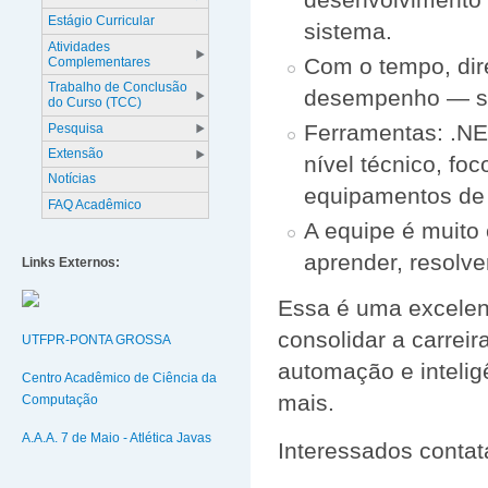
Estágio Curricular
sistema.
Atividades
Com o tempo, dir
Complementares
Trabalho de Conclusão
desempenho — se
do Curso (TCC)
Ferramentas: .NE
Pesquisa
Extensão
nível técnico, f
Notícias
equipamentos de 
FAQ Acadêmico
A equipe é muito
aprender, resolv
Links Externos:
Essa é uma excelent
consolidar a carrei
UTFPR-PONTA GROSSA
automação e intelig
Centro Acadêmico de Ciência da
mais.
Computação
A.A.A. 7 de Maio - Atlética Javas
Interessados cont