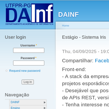
Main menu
Sk
ma
DAINF
co
Home
User login
You are here
Estágio - Sistema Iris
Username
*
Thu, 04/09/2025 - 19
Password
*
Compartilhar:
Face
Front-end:
Request new password
- A stack da empres
projetos esporádico
- Desejável que po
Navegação
de APIs REST, vers
DAINF
- Tenha interesse 
Ensino