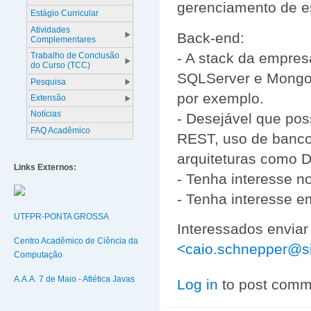
gerenciamento de e
Estágio Curricular
Atividades
Back-end:
Complementares
- A stack da empres
Trabalho de Conclusão
do Curso (TCC)
SQLServer e MongoD
Pesquisa
por exemplo.
Extensão
Notícias
- Desejável que pos
FAQ Acadêmico
REST, uso de banco 
arquiteturas como D
Links Externos:
- Tenha interesse n
- Tenha interesse 
UTFPR-PONTA GROSSA
Interessados enviar
Centro Acadêmico de Ciência da
<caio.schnepper@si
Computação
A.A.A. 7 de Maio - Atlética Javas
Log in
to post comm