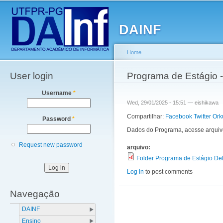
Main menu
Sk
ma
DAINF
co
Home
User login
You are here
Programa de Estágio -
Username
*
Wed, 29/01/2025 - 15:51 —
eishikawa
Compartilhar:
Facebook
Twitter
Ork
Password
*
Dados do Programa, acesse arquiv
Request new password
arquivo:
Folder Programa de Estágio Delo
Log in
to post comments
Navegação
DAINF
Ensino