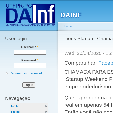
Main menu
Sk
ma
DAINF
co
Home
User login
You are here
Lions Startup - Cham
Username
*
Wed, 30/04/2025 - 1
Password
*
Compartilhar:
Face
CHAMADA PARA E
Request new password
Startup Weekend PG
empreendedorismo 
Quer aprender na p
Navegação
real em apenas 54 
DAINF
Então você não pode
Ensino