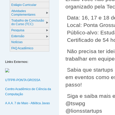
Estágio Curricular
organizado pela Te
Atividades
Complementares
Data: 16, 17 e 18 
Trabalho de Conclusão
Local: Ponta Gross
do Curso (TCC)
Pesquisa
Público-alvo: Estud
Extensão
Certificado de 54 
Notícias
FAQ Acadêmico
Não precisa ter idei
trabalhar em equipe
Links Externos:
Sabia que startups
em eventos como es
UTFPR-PONTA GROSSA
passo!
Centro Acadêmico de Ciência da
Computação
Siga e saiba mais 
@tswpg
A.A.A. 7 de Maio - Atlética Javas
@lionsstartups