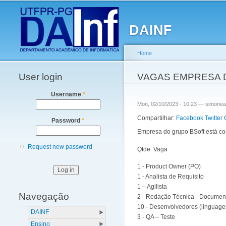
Main menu
DAINF
Home
User login
You are here
VAGAS EMPRESA 
Username
*
Mon, 02/10/2023 - 10:23 —
simonea
Compartilhar:
Facebook
Twitter
Password
*
Empresa do grupo BSoft está co
Request new password
Qtde Vaga
1 - Product Owner (PO)
1 - Analista de Requisito
1 – Agilista
Navegação
2 - Redação Técnica - Documen
10 - Desenvolvedores (linguag
DAINF
3 - QA – Teste
Ensino