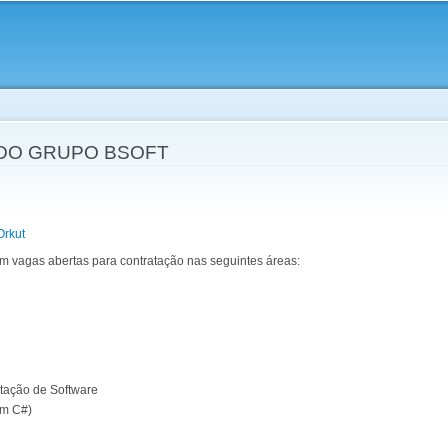
Skip to
main
content
DO GRUPO BSOFT
Orkut
m vagas abertas para contratação nas seguintes áreas:
tação de Software
em C#)