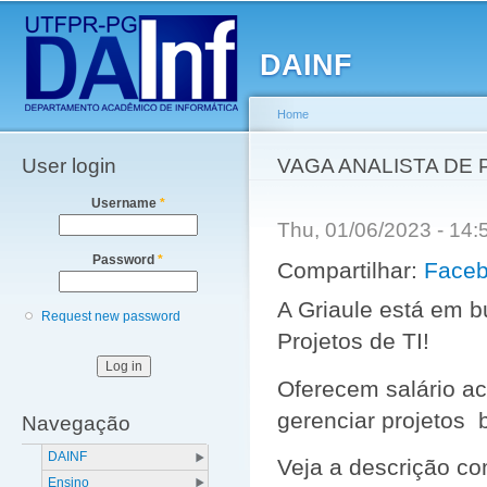
Main menu
Sk
ma
DAINF
co
Home
User login
You are here
VAGA ANALISTA DE 
Username
*
Thu, 01/06/2023 - 14
Password
*
Compartilhar:
Face
A Griaule está em b
Request new password
Projetos de TI!
Oferecem salário a
gerenciar projetos 
Navegação
DAINF
Veja a descrição co
Ensino