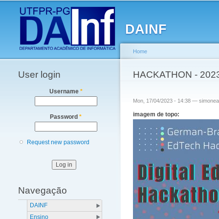
Main menu
DAINF
Home
User login
You are here
HACKATHON - 202
Username
*
Mon, 17/04/2023 - 14:38 —
simonea
imagem de topo:
Password
*
Request new password
Navegação
DAINF
Ensino