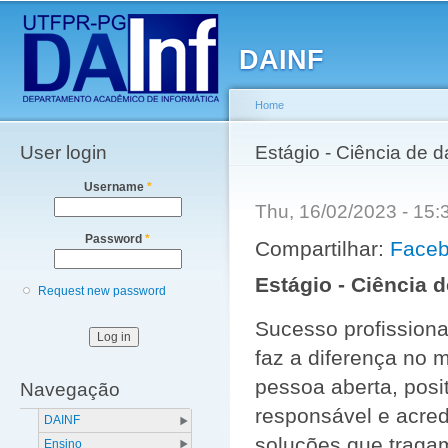
Main menu
Sk
ma
DAINF
co
Home
User login
You are here
Estágio - Ciência de 
Username
*
Thu, 16/02/2023 - 15
Password
*
Compartilhar:
Face
Estágio - Ciência 
Request new password
Sucesso profissiona
faz a diferença no
pessoa aberta, posi
Navegação
responsável e acred
DAINF
soluções que tragam
Ensino