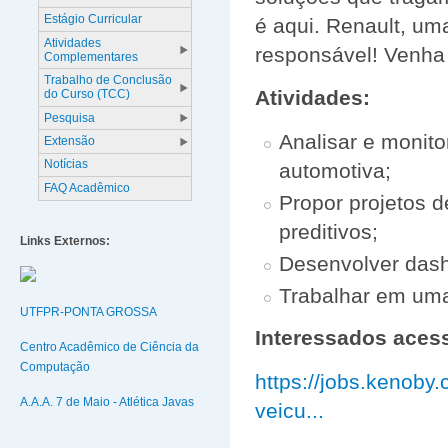
Estágio Curricular
é aqui. Renault, u
Atividades
responsável! Venha 
Complementares
Trabalho de Conclusão
Atividades:
do Curso (TCC)
Pesquisa
Analisar e monito
Extensão
Notícias
automotiva;
FAQ Acadêmico
Propor projetos 
preditivos;
Links Externos:
Desenvolver dashb
Trabalhar em uma 
UTFPR-PONTA GROSSA
Interessados acess
Centro Acadêmico de Ciência da
Computação
https://jobs.kenoby.
A.A.A. 7 de Maio - Atlética Javas
veicu...