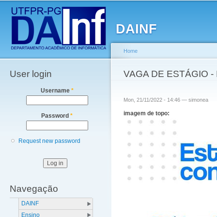
Main menu
Sk
ma
DAINF
co
Home
User login
You are here
VAGA DE ESTÁGIO -
Username
*
Mon, 21/11/2022 - 14:46 —
simonea
imagem de topo:
Password
*
Request new password
Navegação
DAINF
Ensino