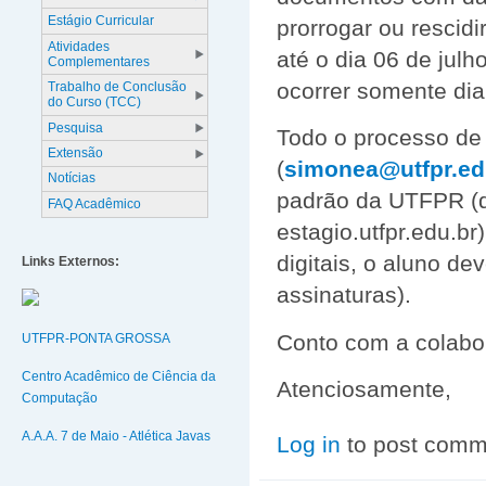
Estágio Curricular
prorrogar ou resci
Atividades
até o dia 06 de julh
Complementares
ocorrer somente dia
Trabalho de Conclusão
do Curso (TCC)
Pesquisa
Todo o processo de 
Extensão
(
simonea@utfpr.ed
Notícias
padrão da UTFPR (d
FAQ Acadêmico
estagio.utfpr.edu.b
digitais, o aluno de
Links Externos:
assinaturas).
Conto com a colabor
UTFPR-PONTA GROSSA
Centro Acadêmico de Ciência da
Atenciosamente,
Computação
A.A.A. 7 de Maio - Atlética Javas
Log in
to post comm