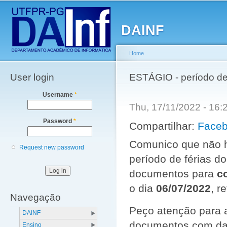
Main menu
Sk
ma
DAINF
co
Home
User login
You are here
ESTÁGIO - período de
Username
*
Thu, 17/11/2022 - 16
Password
*
Compartilhar:
Face
Comunico que não h
Request new password
período de férias d
documentos para
c
o dia
06/07/2022
, r
Navegação
Peço atenção para 
DAINF
documentos com data
Ensino