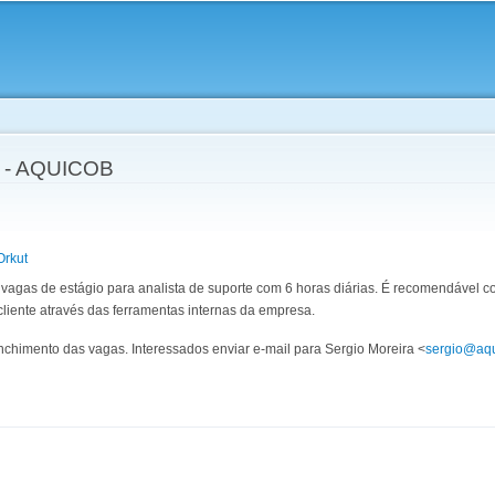
Skip to
main
content
 - AQUICOB
Orkut
vagas de estágio para analista de suporte com 6 horas diárias. É recomendáve
liente através das ferramentas internas da empresa.
chimento das vagas. Interessados enviar e-mail para Sergio Moreira <
sergio@aq