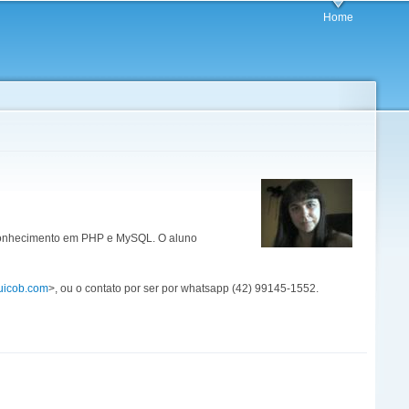
Home
l conhecimento em PHP e MySQL. O aluno
uicob.com
>, ou o contato por ser por whatsapp (42) 99145-1552.