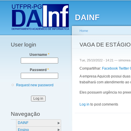
Main menu
DAINF
Home
User login
You are here
VAGA DE ESTÁGIO
Username
*
Tue, 25/10/2022 - 14:21 —
simonea
Compartilhar:
Facebook
Twitter
Password
*
A empresa Aquicob possui duas 
trabalhará com atendimento ao c
Request new password
Eles possuem urgência no preen
Log in
to post comments
Navegação
DAINF
Ensino