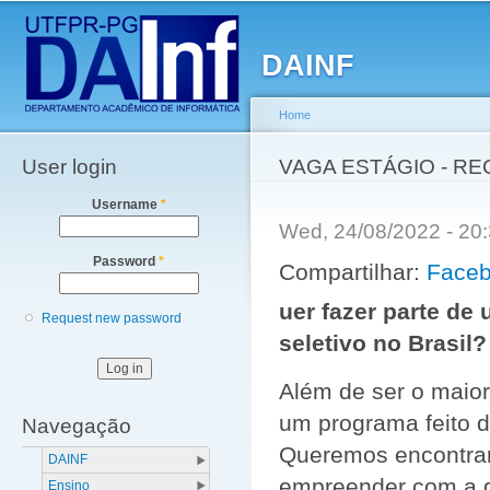
Main menu
Sk
ma
DAINF
co
Home
User login
You are here
VAGA ESTÁGIO - R
Username
*
Wed, 24/08/2022 - 2
Password
*
Compartilhar:
Face
uer fazer parte d
Request new password
seletivo no Brasil?
Além de ser o maior 
um programa feito 
Navegação
Queremos encontrar
DAINF
empreender com a g
Ensino