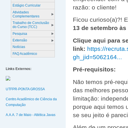
Estágio Curricular
razão: o cliente!
Atividades
Complementares
Ficou curioso(a)?! E
Trabalho de Conclusão
13 de setembro às 
do Curso (TCC)
Pesquisa
Clique aqui para s
Extensão
Notícias
link:
https://recrut
FAQ Acadêmico
gh_jid=5062164...
Pré-requisitos:
Links Externos:
Não temos pré-requ
das melhores pesso
UTFPR-PONTA GROSSA
limitação: independ
Centro Acadêmico de Ciência da
Computação
porque aqui temos u
se seu jeito é pare
A.A.A. 7 de Maio - Atlética Javas
Além de um process